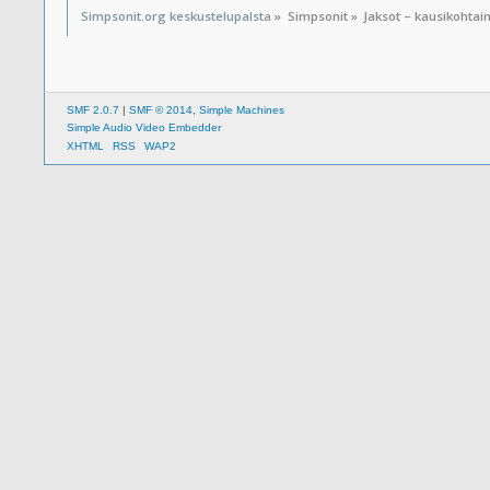
Simpsonit.org keskustelupalsta
»
Simpsonit
»
Jaksot – kausikohtai
SMF 2.0.7
|
SMF © 2014
,
Simple Machines
Simple Audio Video Embedder
XHTML
RSS
WAP2