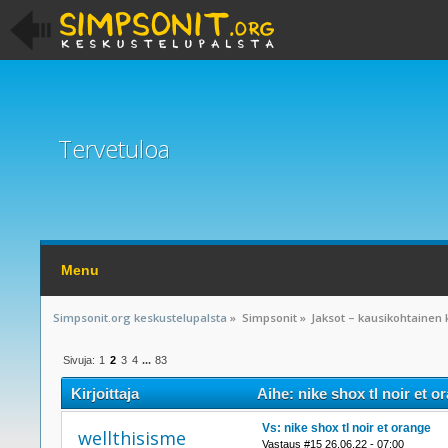
Tervetuloa
Menu
Simpsonit.org keskustelupalsta
»
Simpsonit
»
Jaksot – kausikohtainen 
Sivuja:
1
2
3
4
...
83
Kirjoittaja
Aihe: nike shox tl noir et 
Vs: nike shox tl noir et orange
wellthisisme
Vastaus #15 26.06.22 - 07:00