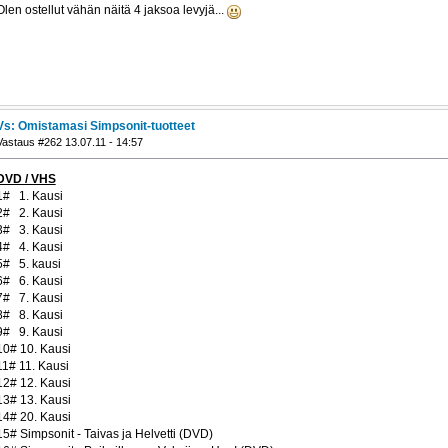
Olen ostellut vähän näitä 4 jaksoa levyjä...
Vs: Omistamasi Simpsonit-tuotteet
Vastaus #262 13.07.11 - 14:57
DVD / VHS
1# 1. Kausi
2# 2. Kausi
3# 3. Kausi
4# 4. Kausi
5# 5. kausi
6# 6. Kausi
7# 7. Kausi
8# 8. Kausi
9# 9. Kausi
10# 10. Kausi
11# 11. Kausi
12# 12. Kausi
13# 13. Kausi
14# 20. Kausi
15# Simpsonit - Taivas ja Helvetti (DVD)