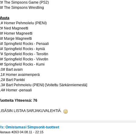
2# The Simpsons Game (PS2)
3# The Simpsons Wrestling
Muuta
1# Homer Pehmolelu (PIENI)
2# Ned Magneetti
3# Homer Magneetti
4# Marge Magneetti
5# Springfield Rocks - Penaali
6# Springfield Rocks - kyniä
7# Springfield Rocks - Teroitin
8# Springfield Rocks - Viivotin
9# Springfield Rocks - Kumi
10# Bart avain
11# Homer avaimenperä
12# Bart Pankki
13# Bart Pehmolelu (PIENI) [Voitettu Särkänniemestä]
14# Homer -penaali
Tuotteita Yhteensä: 76
LISÄSIN LISTAA SARJAKUVALEHTIÄ.
Vs: Omistamasi Simpsonit-tuotteet
Vastaus #263 04.08.11 - 22:15