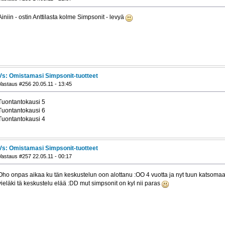
Ainiin - ostin Anttilasta kolme Simpsonit - levyä
Vs: Omistamasi Simpsonit-tuotteet
Vastaus #256 20.05.11 - 13:45
Tuontantokausi 5
Tuontantokausi 6
Tuontantokausi 4
Vs: Omistamasi Simpsonit-tuotteet
Vastaus #257 22.05.11 - 00:17
Oho onpas aikaa ku tän keskustelun oon alottanu :OO 4 vuotta ja nyt tuun katsomaan
vieläki tä keskustelu elää :DD mut simpsonit on kyl nii paras