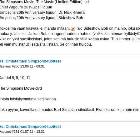
The Simpsons Movie: The Music (Limited Edition) -cd
Chief Wiggum Bust-Ups Figuuri
Simpsons 20th Anniversary figuuri: Dr. Nick Riviera
Simpsons 20th Anniversary figuuri: Sideshow Bob
Kokoelma vaan kasvaa, ei mahda mitään.
Tuo Sideshow Bob on mainio, joku sota
laulaa jotain. :lol: Ja kun Bob on legendaarinen hahmo (vaikkakin hieman kyllästyttävä
Nikc on yksi suosikeistani, joten sen mä halusin tällä kertaa ostaa. Tuo Homer -julist
en vain muistanut lisätä sitä listaan. Se on ihan huippu.
Vs: Omistamasi Simpsonit-tuotteet
Vastaus #260 23.06.11 - 09:31
Kaudet 8, 9, 10, 11
The Simpsons Movie-dvd
Jotain toistakymmentä sarjiskirjaa
Joku pyyhe, kaverilla on muutes Bart Simpson-silmälasit. Ekan kerran kun näin niin
Vs: Omistamasi Simpsonit-tuotteet
Vastaus #261 01.07.11 - 13:31