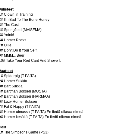
Julisteet
1# Clown In Training
2# I'm Bad To The Bone Honey
3# The Cast
4# Springfield (MAISEMA)
5# Yoink!
6# Homer Rocks
7# Ollie
8# Don't Do It Your Self.
9# MMM... Beer
10# Take Your Red Card And Shove It
Vaatteet
1# Spiderpig (T-PAITA)
2# Homer Sukkia
3# Bart Sukkia
4# Bartman Bokseri (MUSTA)
5# Bartman Bokseri (HARMAA)
6# Lazy Homer Bokseri
7# Fat & Happy (T-PAITA)
8# Homer uimassa (T-PAITA) En tiedä oikeaa nimeä
9# Homer kesällä (T-PAITA) En tiedä oikeaa nimeä
Pelit
1# The Simpsons Game (PS3)