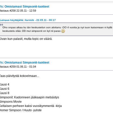
Vs: Omistamasi Simpsonit-tuotteet
Vastaus #258 22.05.11 - 12:59
Lainaus käyttäjältä: ilarimik - 22.05.11 - 00:17
Oho onpas aikaa ku tän keskustelun oon alottanu :OO 4 vuotta ja nyt tuun katsomaan ni kyllä o
keskustelu elää :DD mut simpsonit on kyl nii paras
Kivan kun palasit, mutta topic on väärä.
Vs: Omistamasi Simpsonit-tuotteet
Vastaus #259 01.06.11 - 01:04
Taas päivitystä kokoelmaan...
Kausi 4
Kausi 6
Kausi 8
Simpsonit: Kadonneen jääkaapin metsästys
Simpsons Movie
Keltaisen perheen kaksi vuosikymmentä -kirja
Homer Simpson / Huuto -juliste