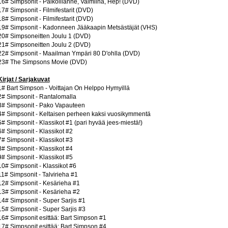
16# Simpsonit - Paikoillanne, Valmiina, Hep! (DVD)
17# Simpsonit - Filmifestarit (DVD)
18# Simpsonit - Filmifestarit (DVD)
19# Simpsonit - Kadonneen Jääkaapin Metsästäjät (VHS)
20# Simpsoneitten Joulu 1 (DVD)
21# Simpsoneitten Joulu 2 (DVD)
22# Simpsonit - Maailman Ympäri 80 D'ohlla (DVD)
23# The Simpsons Movie (DVD)
Kirjat / Sarjakuvat
1# Bart Simpson - Voittajan On Helppo Hymyillä
2# Simpsonit - Rantalomalla
3# Simpsonit - Pako Vapauteen
4# Simpsonit - Keltaisen perheen kaksi vuosikymmentä
5# Simpsonit - Klassikot #1 (pari hyvää jees-miestä!)
6# Simpsonit - Klassikot #2
7# Simpsonit - Klassikot #3
8# Simpsonit - Klassikot #4
9# Simpsonit - Klassikot #5
10# Simpsonit - Klassikot #6
11# Simpsonit - Talvirieha #1
12# Simpsonit - Kesärieha #1
13# Simpsonit - Kesärieha #2
14# Simpsonit - Super Sarjis #1
15# Simpsonit - Super Sarjis #3
16# Simpsonit esittää: Bart Simpson #1
17# Simpsonit esittää: Bart Simpson #4