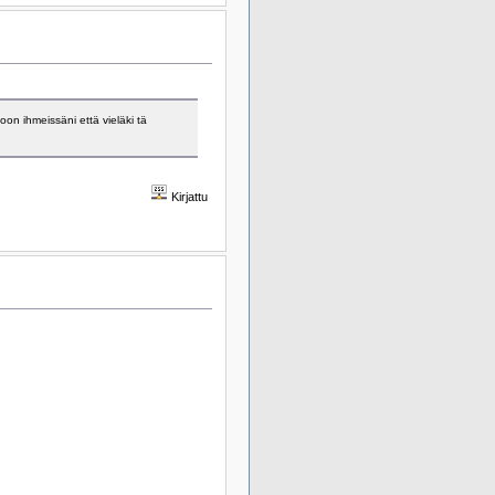
on ihmeissäni että vieläki tä
Kirjattu