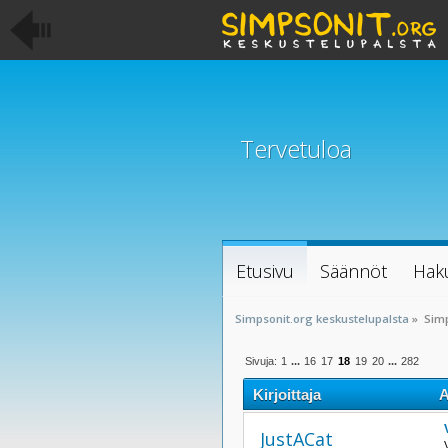
Tervetuloa
Etusivu
Säännöt
Hak
Simpsonit.org keskustelupalsta
»
Sim
Sivuja:
1
...
16
17
18
19
20
...
282
Kirjoittaja
A
JustACat