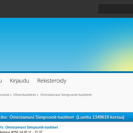
u
Kirjaudu
Rekisteröidy
psonit
»
Oheistuotteet
»
Omistamasi Simpsonit-tuotteet
ihe: Omistamasi Simpsonit-tuotteet (Luettu 1349619 kertaa)
Vs: Omistamasi Simpsonit-tuotteet
Vastaus #255 14.05.11 - 21:37