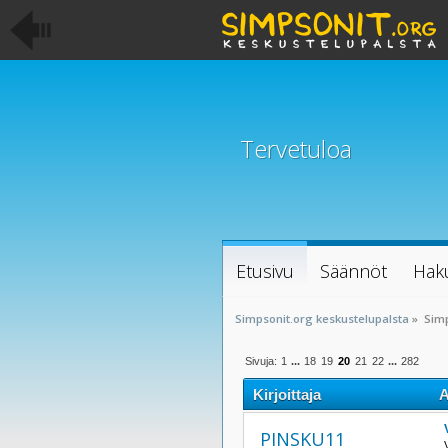
Tervetuloa
Etusivu
Säännöt
Hak
Simpsonit.org keskustelupalsta
»
Sim
Sivuja:
1
...
18
19
20
21
22
...
282
Kirjoittaja
A
PINSKU11