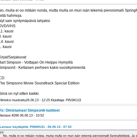
No, mulla ei oo mitään noista, mutta mulla on mun isän tekemä pienoismalli Springfie
niitä hahmoja.
Nyt sain syntymäpäivä lahjaksi:
DVD/VHS:
11. kausi
8. kausi
14. kausi
1. kausi
Kirjat/Sarjakuvat:
Bart Simpson - Voittajan On Helppo Hymyillä
Simpsonit - Keltaisen perheen kaksi vuosikymmentä
CD:
The Simpsons Movie Soundtrack Special Edition
Siinä on nyt sitten kaikki.
Viimeksi muokattu26.06.13 - 12:25 Kirjoittaja: PINSKU11
Vs: Omistamasi Simpsonit-tuotteet
Vastaus #286 06.06.13 - 10:52
Lainaus käyttäjältä: PINSKU11 - 06.06.13 - 07:33
No, mulla ei oo mitään noista, mutta mulla on mun isän tekemä pienoismalli Springfieldistä. Ja s