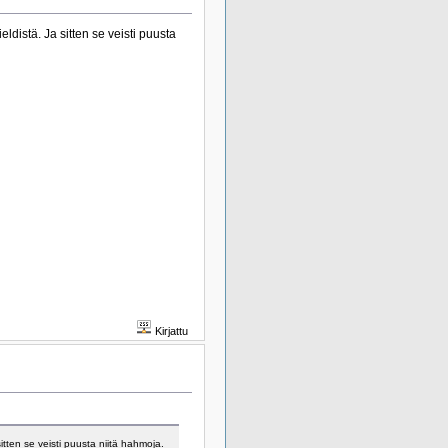
ldistä. Ja sitten se veisti puusta
Kirjattu
itten se veisti puusta niitä hahmoja.