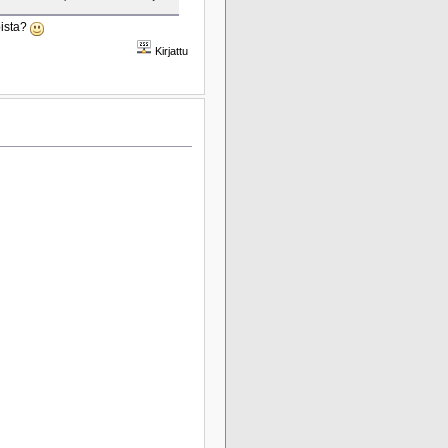
oista?
Kirjattu