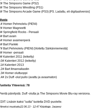
2# The Simpsons Game (PS2)
3# The Simpsons Wrestling (PS1)
4# The Simpsons Arcade Game (PS3) [PS. Ladattu, eli digitaaliversio]
Muuta
1# Homer Pehmolelu (PIENI)
2# Homer Magneetti
3# Springfield Rocks - Penaali
4# Bart avain
5# Homer avaimenperä
6# Bart Pankki
7# Bart Pehmolelu (PIENI) [Voitettu Särkänniemestä]
8# Homer -penaali
9# Kalenteri 2011 (leikelty)
10# Kalenteri 2012 (leikelty)
11# Kalenteri 2013
12# Bart Ilmanraikastin
13# Homer oluttuoppi
14# 2x Duff -olut pullo (avattu ja avaamaton)
Tuotteita Yhteensä: 78
Pientä päivitystä. Duff -olutta ja The Simpsons Movie Blu-ray versiona.
EDIT: Lisäsin kaksi "uutta" tuotetta DVD puolelle.
Viimeksi muokattu22.06.13 - 12:47 Kirjoittaja: Jarpeez