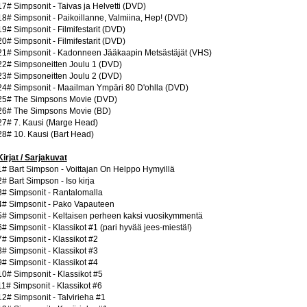
17# Simpsonit - Taivas ja Helvetti (DVD)
18# Simpsonit - Paikoillanne, Valmiina, Hep! (DVD)
19# Simpsonit - Filmifestarit (DVD)
20# Simpsonit - Filmifestarit (DVD)
21# Simpsonit - Kadonneen Jääkaapin Metsästäjät (VHS)
22# Simpsoneitten Joulu 1 (DVD)
23# Simpsoneitten Joulu 2 (DVD)
24# Simpsonit - Maailman Ympäri 80 D'ohlla (DVD)
25# The Simpsons Movie (DVD)
26# The Simpsons Movie (BD)
27# 7. Kausi (Marge Head)
28# 10. Kausi (Bart Head)
Kirjat / Sarjakuvat
1# Bart Simpson - Voittajan On Helppo Hymyillä
2# Bart Simpson - Iso kirja
3# Simpsonit - Rantalomalla
4# Simpsonit - Pako Vapauteen
5# Simpsonit - Keltaisen perheen kaksi vuosikymmentä
6# Simpsonit - Klassikot #1 (pari hyvää jees-miestä!)
7# Simpsonit - Klassikot #2
8# Simpsonit - Klassikot #3
9# Simpsonit - Klassikot #4
10# Simpsonit - Klassikot #5
11# Simpsonit - Klassikot #6
12# Simpsonit - Talvirieha #1