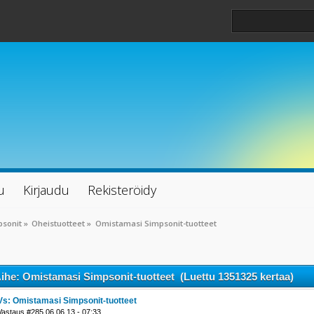
u
Kirjaudu
Rekisteröidy
psonit
»
Oheistuotteet
»
Omistamasi Simpsonit-tuotteet
ihe: Omistamasi Simpsonit-tuotteet (Luettu 1351325 kertaa)
Vs: Omistamasi Simpsonit-tuotteet
Vastaus #285 06.06.13 - 07:33