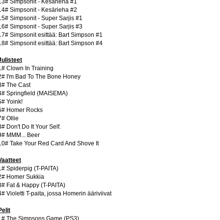
13# Simpsonit - Kesärieha #1
14# Simpsonit - Kesärieha #2
15# Simpsonit - Super Sarjis #1
16# Simpsonit - Super Sarjis #3
17# Simpsonit esittää: Bart Simpson #1
18# Simpsonit esittää: Bart Simpson #4
Julisteet
1# Clown In Training
2# I'm Bad To The Bone Honey
3# The Cast
4# Springfield (MAISEMA)
5# Yoink!
6# Homer Rocks
7# Ollie
8# Don't Do It Your Self.
9# MMM... Beer
10# Take Your Red Card And Shove It
Vaatteet
1# Spiderpig (T-PAITA)
2# Homer Sukkia
3# Fat & Happy (T-PAITA)
4# Violetti T-paita, jossa Homerin ääriviivat
Pelit
1# The Simpsons Game (PS3)