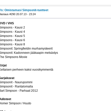
Vs: Omistamasi Simpsonit-tuotteet
Vastaus #290 20.07.13 - 23:24
DVD / VHS
Simpsons - Kausi 2
Simpsons - Kausi 4
Simpsons - Kausi 5
Simpsons - Kausi 6
Simpsons - Kausi 8
Simpsonit: Springfieldin murhamysteerit
Simpsonit: Kadonneen jääkaapin metsästys
The Simpsons Movie
Kirjat
Keltaisen perheen kaksi vuosikymmentä
Sarjakuvat
Simpsonit - Naurupommi
Simpsonit - Rantalomalla
Bart Simpson - Parhaat 2012
Julisteet
Homer Simpson / Huuto