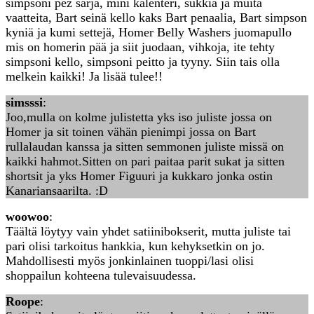
simpsoni pez sarja, mini kalenteri, sukkia ja muita
vaatteita, Bart seinä kello kaks Bart penaalia, Bart simpson
kyniä ja kumi settejä, Homer Belly Washers juomapullo
mis on homerin pää ja siit juodaan, vihkoja, ite tehty
simpsoni kello, simpsoni peitto ja tyyny. Siin tais olla
melkein kaikki! Ja lisää tulee!!
simsssi
:
Joo,mulla on kolme julistetta yks iso juliste jossa on
Homer ja sit toinen vähän pienimpi jossa on Bart
rullalaudan kanssa ja sitten semmonen juliste missä on
kaikki hahmot.Sitten on pari paitaa parit sukat ja sitten
shortsit ja yks Homer Figuuri ja kukkaro jonka ostin
Kanariansaarilta. :D
woowoo
:
Täältä löytyy vain yhdet satiinibokserit, mutta juliste tai
pari olisi tarkoitus hankkia, kun kehyksetkin on jo.
Mahdollisesti myös jonkinlainen tuoppi/lasi olisi
shoppailun kohteena tulevaisuudessa.
Roope
: