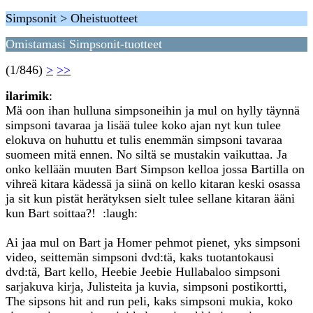
Simpsonit > Oheistuotteet
Omistamasi Simpsonit-tuotteet
(1/846)
>
>>
ilarimik
:
Mä oon ihan hulluna simpsoneihin ja mul on hylly täynnä
simpsoni tavaraa ja lisää tulee koko ajan nyt kun tulee
elokuva on huhuttu et tulis enemmän simpsoni tavaraa
suomeen mitä ennen. No siltä se mustakin vaikuttaa. Ja
onko kellään muuten Bart Simpson kelloa jossa Bartilla on
vihreä kitara kädessä ja siinä on kello kitaran keski osassa
ja sit kun pistät herätyksen sielt tulee sellane kitaran ääni
kun Bart soittaa?! :laugh:
Ai jaa mul on Bart ja Homer pehmot pienet, yks simpsoni
video, seittemän simpsoni dvd:tä, kaks tuotantokausi
dvd:tä, Bart kello, Heebie Jeebie Hullabaloo simpsoni
sarjakuva kirja, Julisteita ja kuvia, simpsoni postikortti,
The sipsons hit and run peli, kaks simpsoni mukia, koko