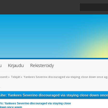
u
Kirjaudu
Rekisteröidy
psonit
»
Tekijät
»
Yankees Severino discouraged via staying close down once ag
4
ihe: Yankees Severino discouraged via staying close down once
Vs: Yankees Severino discouraged via staying close
down once again