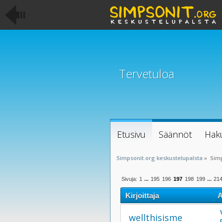
Tervetuloa
Etusivu
Säännöt
Hak
Simpsonit.org keskustelupalsta
»
Sim
Sivuja:
1
...
195
196
197
198
199
...
21
Kirjoittaja
A
kertaa)
wellthisisme