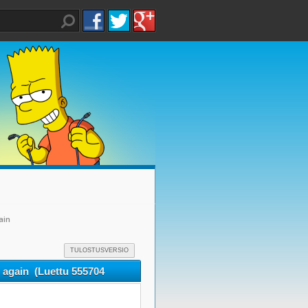
ain
TULOSTUSVERSIO
 again (Luettu 555704