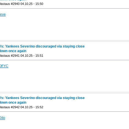
Vastaus #2940 04.10.25 - 15:50
reve
Vs: Yankees Severino discouraged via staying close
down once again
Vastaus #2941 04.10.25 - 15:51
OFYC
Vs: Yankees Severino discouraged via staying close
down once again
Vastaus #2942 04.10.25 - 15:52
Dito