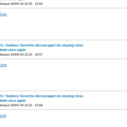
Vastaus #2945 04.10.25 - 15:56
Ross
Vs: Yankees Severino discouraged via staying close
down once again
Vastaus #2946 04.10.25 - 15:57
Emer
Vs: Yankees Severino discouraged via staying close
down once again
Vastaus #2947 04.10.25 - 15:58
Gold