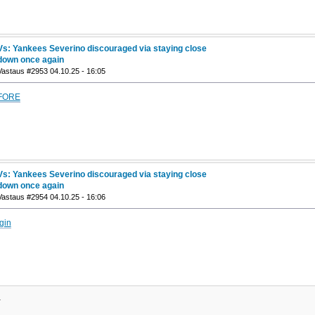
Vs: Yankees Severino discouraged via staying close
down once again
Vastaus #2953 04.10.25 - 16:05
FORE
Vs: Yankees Severino discouraged via staying close
down once again
Vastaus #2954 04.10.25 - 16:06
Igin
4