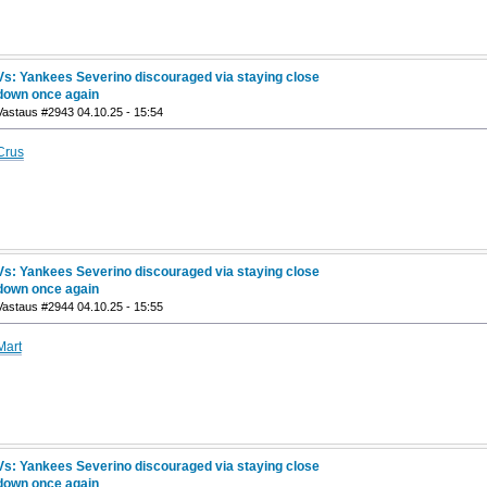
Vs: Yankees Severino discouraged via staying close
down once again
Vastaus #2943 04.10.25 - 15:54
Crus
Vs: Yankees Severino discouraged via staying close
down once again
Vastaus #2944 04.10.25 - 15:55
Mart
Vs: Yankees Severino discouraged via staying close
down once again