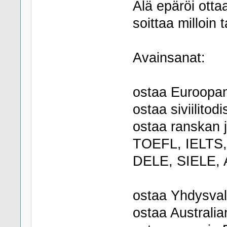
Älä epäröi otta
soittaa milloin 
Avainsanat:
ostaa Euroopan
ostaa siviilitodi
ostaa ranskan j
TOEFL, IELTS,
DELE, SIELE, 
ostaa Yhdysval
ostaa Australia