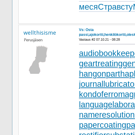
меся
Стра
всту
Vs: Osta
wellthisisme
passi,ajokortti,henkilökortti,ol
Vastaus #2 07.10.21 - 08:28
audiobookkeep
geartreating
gen
hangonpart
hap
journallubricato
kondoferromag
languagelabora
nameresolution
papercoating
pa