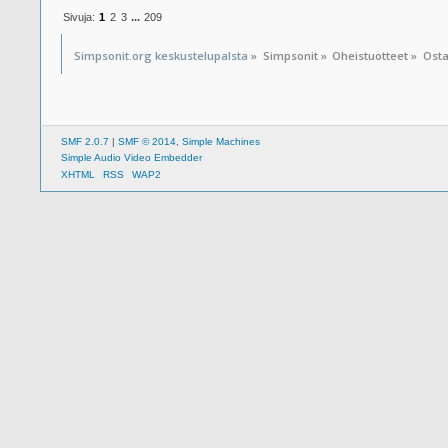
Sivuja:
1
2
3
...
209
Simpsonit.org keskustelupalsta
»
Simpsonit
»
Oheistuotteet
»
Osta
SMF 2.0.7
|
SMF © 2014
,
Simple Machines
Simple Audio Video Embedder
XHTML
RSS
WAP2