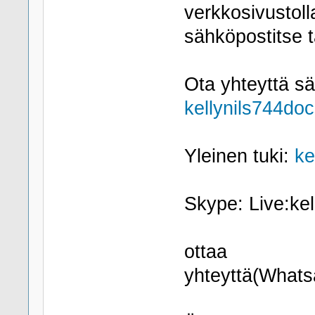
verkkosivustoll
sähköpostitse t
Ota yhteyttä sä
kellynils744d
Yleinen tuki:
ke
Skype: Live:ke
ottaa
yhteyttä(What