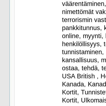
väärentäminen, 
nimettömät vaku
terrorismin vas
pankkitunnus, ku
online, myynti,
henkilöllisyys, 
tunnistaminen, 
kansallisuus, m
ostaa, tehdä, te
USA British , H
Kanada, Kanada
Kortit, Tunniste
Kortit, Ulkomai