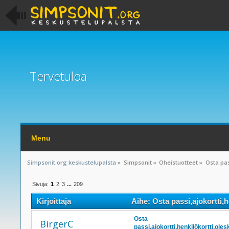
Tervetuloa
Menu
Simpsonit.org keskustelupalsta
»
Simpsonit
»
Oheistuotteet
»
Osta pas
Sivuja:
1
2
3
...
209
Kirjoittaja
Aihe: Osta passi,ajokortti,
Osta
BirgerC
passi,ajokortti,henkilökortti,ol