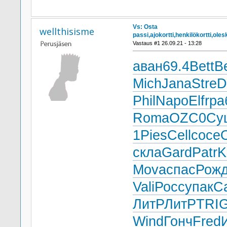
Vs: Osta
wellthisisme
passi,ajokortti,henkilökortti,ol
Vastaus #1 26.09.21 - 13:28
аван
69.4
Bett
Be
Mich
Jana
Stre
D
Phil
Napo
Elfr
ра
Roma
OZC0
Су
1
Pies
Cell
сосе
скла
Gard
Patr
K
Mova
спас
Рож
Vali
Росс
упак
С
ЛитР
ЛитР
TRI
Wind
Гонч
Fred