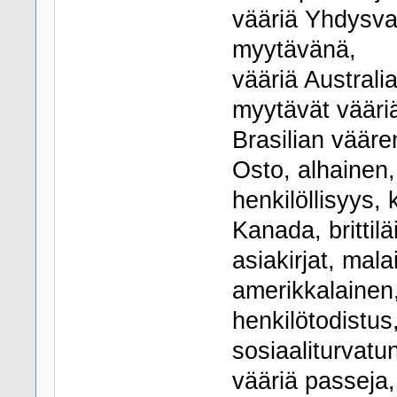
vääriä Yhdysva
myytävänä,
vääriä Austral
myytävät vääriä
Brasilian vääre
Osto, alhainen,
henkilöllisyys, k
Kanada, brittilä
asiakirjat, mala
amerikkalainen, 
henkilötodistus,
sosiaaliturvatu
vääriä passeja,