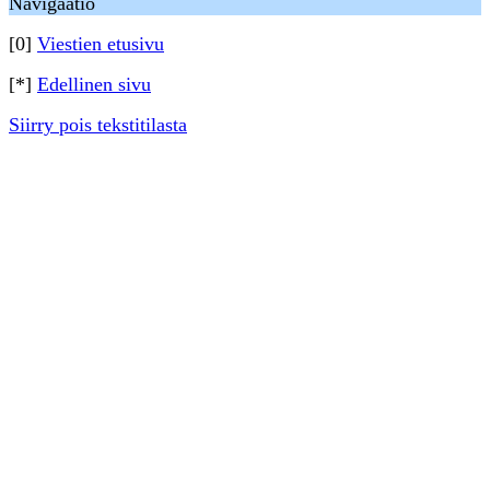
Navigaatio
[0]
Viestien etusivu
[*]
Edellinen sivu
Siirry pois tekstitilasta