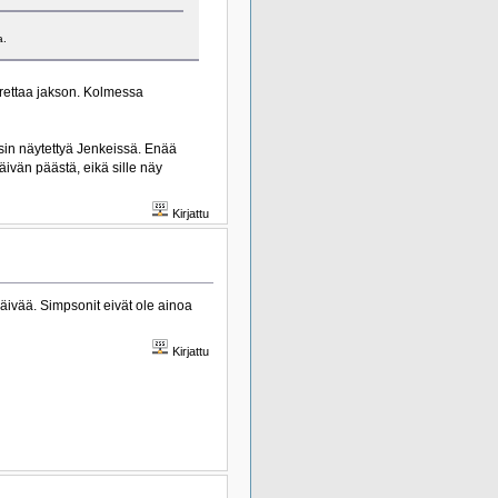
a.
arettaa jakson. Kolmessa
in näytettyä Jenkeissä. Enää
äivän päästä, eikä sille näy
Kirjattu
ivää. Simpsonit eivät ole ainoa
Kirjattu