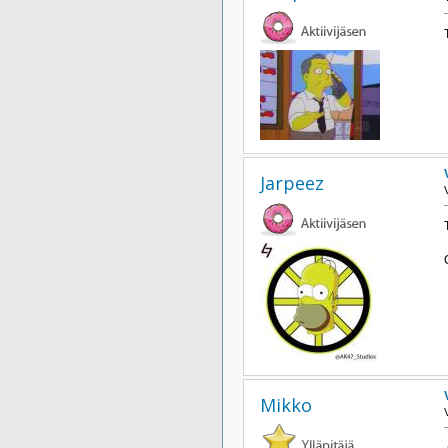
Jarpeez
Mikko