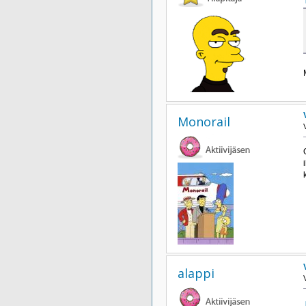
Monorail
alappi