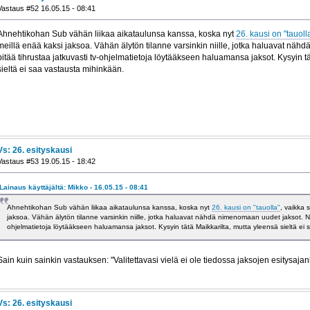
Vastaus #52 16.05.15 - 08:41
Ahnehtikohan Sub vähän liikaa aikataulunsa kanssa, koska nyt
26. kausi on "tauoll
meillä enää kaksi jaksoa. Vähän älytön tilanne varsinkin niille, jotka haluavat näh
pitää tihrustaa jatkuvasti tv-ohjelmatietoja löytääkseen haluamansa jaksot. Kysyin t
sieltä ei saa vastausta mihinkään.
Vs: 26. esityskausi
Vastaus #53 19.05.15 - 18:42
Lainaus käyttäjältä: Mikko - 16.05.15 - 08:41
Ahnehtikohan Sub vähän liikaa aikataulunsa kanssa, koska nyt
26. kausi on "tauolla"
, vaikka 
jaksoa. Vähän älytön tilanne varsinkin niille, jotka haluavat nähdä nimenomaan uudet jaksot. Nyt
ohjelmatietoja löytääkseen haluamansa jaksot. Kysyin tätä Maikkarilta, mutta yleensä sieltä ei
Sain kuin sainkin vastauksen: "Valitettavasi vielä ei ole tiedossa jaksojen esitysajan
Vs: 26. esityskausi