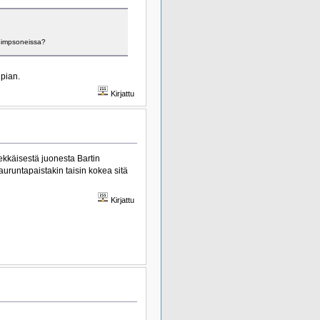
 Simpsoneissa?
 pian.
Kirjattu
lekkäisestä juonesta Bartin
nauruntapaistakin taisin kokea sitä
Kirjattu