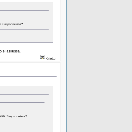
llä Simpsoneissa?
ole laskussa.
Kirjattu
älillä Simpsoneissa?