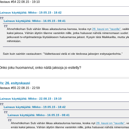
Vastaus #54 22.08.15 - 19:10
Lainaus käyttäjältä: Mikko - 19.05.15 - 18:42
Lainaus käyttäjältä: Mikko - 16.05.15 - 08:41
Ahnehtikohan Sub vähän liikaa aikataulunsa kanssa, koska nyt
26. kausi on "tauolla"
, vaik
kaksi jaksoa. Vähän älytön tilanne varsinkin niille, jotka haluavat nähdä nimenomaan uudet j
jatkuvasti tv-ohjelmatietoja löytääkseen haluamansa jaksot. Kysyin tätä Maikkarilta, mutta yl
mihinkään.
Sain kuin sainkin vastauksen: "Valitettavasi vielä ei ole tiedossa jaksojen esitysajankohta."
Onko joku huomannut, onko näitä jaksoja jo esitetty?
Vs: 26. esityskausi
Vastaus #55 22.08.15 - 22:59
Lainaus käyttäjältä: Mikko - 22.08.15 - 19:10
Lainaus käyttäjältä: Mikko - 19.05.15 - 18:42
Lainaus käyttäjältä: Mikko - 16.05.15 - 08:41
Ahnehtikohan Sub vähän liikaa aikataulunsa kanssa, koska nyt
26. kausi on "tauolla"
, v
enää kaksi jaksoa. Vähän älytön tilanne varsinkin niille, jotka haluavat nähdä nimenomaa