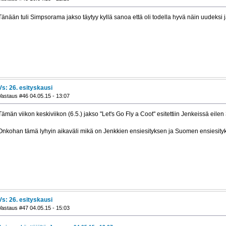
Tänään tuli Simpsorama jakso täytyy kyllä sanoa että oli todella hyvä näin uudeksi j
Vs: 26. esityskausi
Vastaus #46 04.05.15 - 13:07
Tämän viikon keskiviikon (6.5.) jakso "Let's Go Fly a Coot" esitettiin Jenkeissä eilen 
Onkohan tämä lyhyin aikaväli mikä on Jenkkien ensiesityksen ja Suomen ensiesity
Vs: 26. esityskausi
Vastaus #47 04.05.15 - 15:03