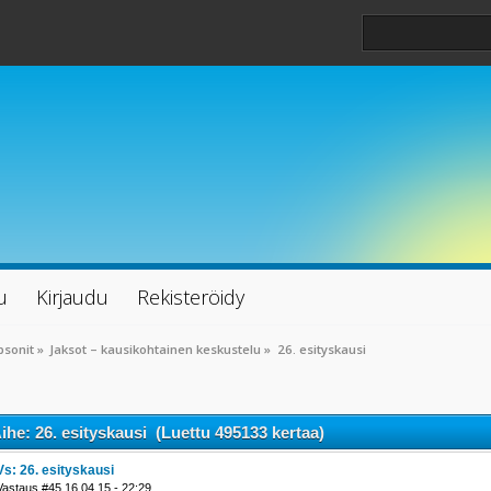
u
Kirjaudu
Rekisteröidy
psonit
»
Jaksot – kausikohtainen keskustelu
»
26. esityskausi
ihe: 26. esityskausi (Luettu 495133 kertaa)
Vs: 26. esityskausi
Vastaus #45 16.04.15 - 22:29