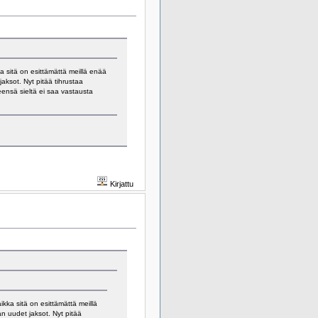
ka sitä on esittämättä meillä enää
aksot. Nyt pitää tihrustaa
eensä sieltä ei saa vastausta
Kirjattu
aikka sitä on esittämättä meillä
n uudet jaksot. Nyt pitää