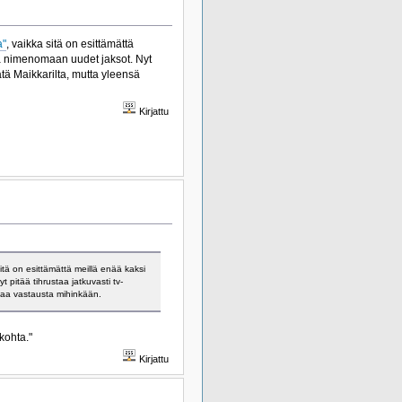
a"
, vaikka sitä on esittämättä
dä nimenomaan uudet jaksot. Nyt
ätä Maikkarilta, mutta yleensä
Kirjattu
sitä on esittämättä meillä enää kaksi
 pitää tihrustaa jatkuvasti tv-
 saa vastausta mihinkään.
kohta."
Kirjattu