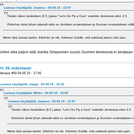
Lainaus käyttäjältä: Jarpeez - 04.05.15 - 13:07
Tämän viikon keskiviikon (6.5.) jakso "Let's Go Fly a Coot" esitettiin Jenkeissä eilen 3.5.
Onkohan tämä lyhyin aikaväli mikä on Jenkkien ensiesityksen ja Suomen ensiesityksen väli
Mietin tätä samaa itsekin. Eiköhän se ole. Kiitokset Subille, että esittävät jaksot näin pian.
Kertoo aika paljon siitä, kuinka Simpsonien suosio Suomen teeveessä ei ainakaan 
Vs: 26. esityskausi
Vastaus #50 04.05.15 - 17:45
Lainaus käyttäjältä: alappi - 04.05.15 - 16:22
Lainaus käyttäjältä: Mikko - 04.05.15 - 15:03
Lainaus käyttäjältä: Jarpeez - 04.05.15 - 13:07
Tämän viikon keskiviikon (6.5.) jakso "Let's Go Fly a Coot" esitettiin Jenkeissä eilen 3.5.
Onkohan tämä lyhyin aikaväli mikä on Jenkkien ensiesityksen ja Suomen ensiesityksen v
Mietin tätä samaa itsekin. Eiköhän se ole. Kiitokset Subille, että esittävät jaksot näin pian.