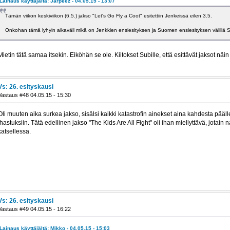
Lainaus käyttäjältä: Jarpeez - 04.05.15 - 13:07
Tämän viikon keskiviikon (6.5.) jakso "Let's Go Fly a Coot" esitettiin Jenkeissä eilen 3.5.
Onkohan tämä lyhyin aikaväli mikä on Jenkkien ensiesityksen ja Suomen ensiesityksen välillä
Mietin tätä samaa itsekin. Eiköhän se ole. Kiitokset Subille, että esittävät jaksot näin
Vs: 26. esityskausi
Vastaus #48 04.05.15 - 15:30
Oli muuten aika surkea jakso, sisälsi kaikki katastrofin ainekset aina kahdesta pääl
ihastuksiin. Tätä edellinen jakso "The Kids Are All Fight" oli ihan miellyttävä, jotain 
katsellessa.
Vs: 26. esityskausi
Vastaus #49 04.05.15 - 16:22
Lainaus käyttäjältä: Mikko - 04.05.15 - 15:03