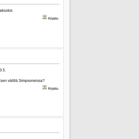
aksoksi.
Kirjattu
3.5.
ksen välillä Simpsoneissa?
Kirjattu