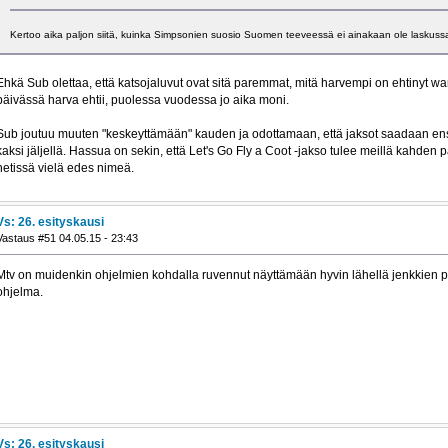
Kertoo aika paljon siitä, kuinka Simpsonien suosio Suomen teeveessä ei ainakaan ole laskuss
Ehkä Sub olettaa, että katsojaluvut ovat sitä paremmat, mitä harvempi on ehtinyt w
päivässä harva ehtii, puolessa vuodessa jo aika moni.
Sub joutuu muuten "keskeyttämään" kauden ja odottamaan, että jaksot saadaan ens
kaksi jäljellä. Hassua on sekin, että Let's Go Fly a Coot -jakso tulee meillä kahden p
netissä vielä edes nimeä.
Vs: 26. esityskausi
Vastaus #51 04.05.15 - 23:43
Mtv on muidenkin ohjelmien kohdalla ruvennut näyttämään hyvin lähellä jenkkien pä
ohjelma.
Vs: 26. esityskausi