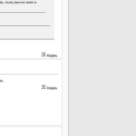
ta, mutta yleensä sieltä ei
Kirjattu
än.
Kirjattu