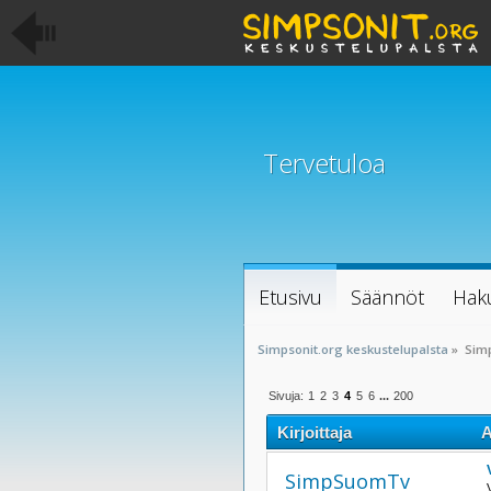
Tervetuloa
Etusivu
Säännöt
Hak
Simpsonit.org keskustelupalsta
»
Sim
Sivuja:
1
2
3
4
5
6
...
200
Kirjoittaja
A
SimpSuomTv