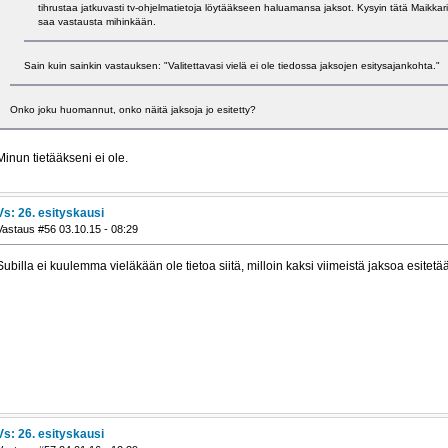
tihrustaa jatkuvasti tv-ohjelmatietoja löytääkseen haluamansa jaksot. Kysyin tätä Maikkaril
saa vastausta mihinkään.
Sain kuin sainkin vastauksen: "Valitettavasi vielä ei ole tiedossa jaksojen esitysajankohta."
Onko joku huomannut, onko näitä jaksoja jo esitetty?
Minun tietääkseni ei ole.
Vs: 26. esityskausi
Vastaus #56 03.10.15 - 08:29
Subilla ei kuulemma vieläkään ole tietoa siitä, milloin kaksi viimeistä jaksoa esitetä
Vs: 26. esityskausi