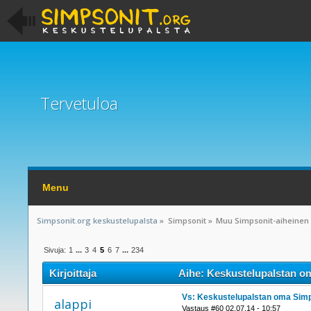
Tervetuloa
Menu
Simpsonit.org keskustelupalsta
»
Simpsonit
»
Muu Simpsonit-aiheinen
Sivuja:
1
...
3
4
5
6
7
...
234
Kirjoittaja
Aihe: Keskustelupalstan om
Vs: Keskustelupalstan oma Simp
alappi
Vastaus #60 02.07.14 - 10:57