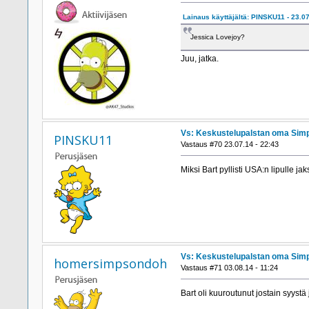
Lainaus käyttäjältä: PINSKU11 - 23.07
Jessica Lovejoy?
Juu, jatka.
Vs: Keskustelupalstan oma Simp
PINSKU11
Vastaus #70 23.07.14 - 22:43
Miksi Bart pyllisti USA:n lipulle j
Vs: Keskustelupalstan oma Simp
homersimpsondoh
Vastaus #71 03.08.14 - 11:24
Bart oli kuuroutunut jostain syyst