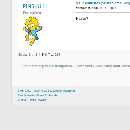
Vs: Keskustelupalstan oma Simp
PINSKU11
Vastaus #74 08.08.14 - 20:29
Hassu?
Sivuja:
1
...
3
4
5
6
7
...
234
Simpsonit.org keskustelupalsta
»
Simpsonit
»
Muu Simpsonit-aihe
SMF 2.0.7
|
SMF © 2014
,
Simple Machines
Simple Audio Video Embedder
XHTML
RSS
WAP2