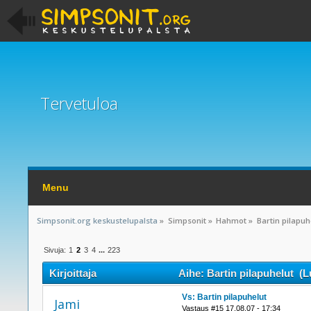
Tervetuloa
Menu
Simpsonit.org keskustelupalsta
»
Simpsonit
»
Hahmot
»
Bartin pilapuh
Sivuja:
1
2
3
4
...
223
Kirjoittaja
Aihe: Bartin pilapuhelut (L
Vs: Bartin pilapuhelut
Jami
Vastaus #15 17.08.07 - 17:34