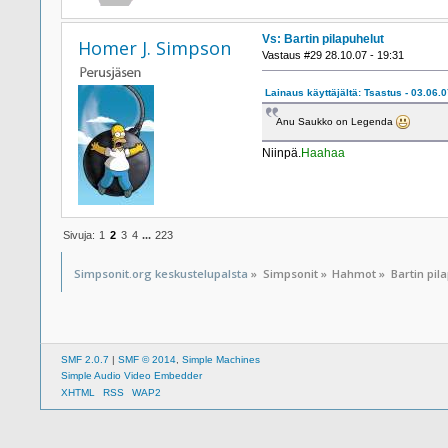
Vs: Bartin pilapuhelut
Homer J. Simpson
Vastaus #29 28.10.07 - 19:31
Lainaus käyttäjältä: Tsastus - 03.06.0
Anu Saukko on Legenda
Niinpä.
Haahaa
Sivuja:
1
2
3
4
...
223
Simpsonit.org keskustelupalsta
»
Simpsonit
»
Hahmot
»
Bartin pil
SMF 2.0.7
|
SMF © 2014
,
Simple Machines
Simple Audio Video Embedder
XHTML
RSS
WAP2