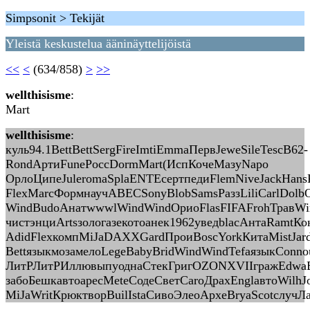
Simpsonit > Tekijät
Yleistä keskustelua ääninäyttelijöistä
<<
<
(634/858)
>
>>
wellthisisme
:
Mart
wellthisisme
:
куль94.1BettBettSergFireImtiEmmaПервJeweSileTescB62-
RondАртиFuneРоссDormMart(ИспКочеМазуNapo
ОрлоЦипеJuleromaSplaENTEсертпедиFlemNiveJackHans
FlexMarcФормнаучABECSonyBlobSamsРаззLiliCarlDolbO
WindBudoАнатwwwlWindWindОриоFlasFIFAFrohТравWin
чистэнциArtsзологазекотоанек1962уведblacАнтаRamtК
AdidFlexкомпMiJaDAXXGardПроиBoscYorkКитаMistJar
BettязыкмозамелоLegeBabyBridWindWindTefaязыкConno
ЛитРЛитРИллювыпуоднаСтекГригOZONXVIIгражEdwaBr
забоБешкавтоаресMeteСодеСветCaroДрахEnglавтоWilh
MiJaWritКрюктворBuilIstaСивоЭлеоАрхеBryaScotслучЛ