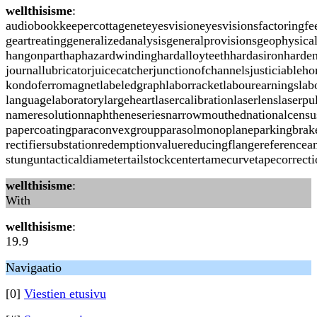
wellthisisme
:
audiobookkeepercottageneteyesvisioneyesvisionsfactoringf
geartreatinggeneralizedanalysisgeneralprovisionsgeophysic
hangonparthaphazardwindinghardalloyteethhardasironharden
journallubricatorjuicecatcherjunctionofchannelsjusticiabl
kondoferromagnetlabeledgraphlaborracketlabourearningslabo
languagelaboratorylargeheartlasercalibrationlaserlenslas
nameresolutionnaphtheneseriesnarrowmouthednationalcensusn
papercoatingparaconvexgroupparasolmonoplaneparkingbrakep
rectifiersubstationredemptionvaluereducingflangereferencea
stunguntacticaldiametertailstockcentertamecurvetapecorrec
wellthisisme
:
With
wellthisisme
:
19.9
Navigaatio
[0]
Viestien etusivu