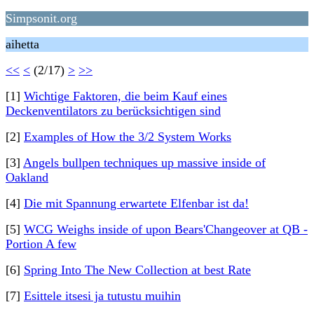
Simpsonit.org
aihetta
<<
<
(2/17)
>
>>
[1]
Wichtige Faktoren, die beim Kauf eines
Deckenventilators zu berücksichtigen sind
[2]
Examples of How the 3/2 System Works
[3]
Angels bullpen techniques up massive inside of
Oakland
[4]
Die mit Spannung erwartete Elfenbar ist da!
[5]
WCG Weighs inside of upon Bears'Changeover at QB -
Portion A few
[6]
Spring Into The New Collection at best Rate
[7]
Esittele itsesi ja tutustu muihin