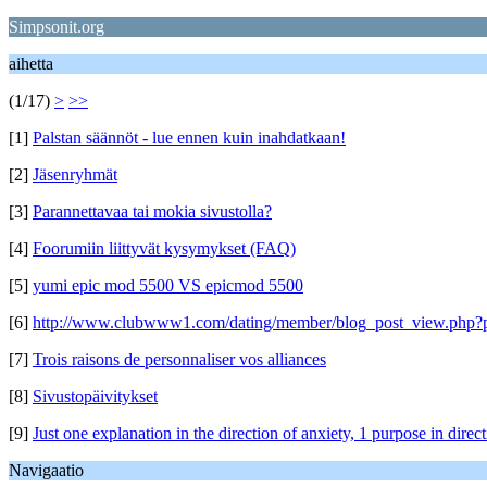
Simpsonit.org
aihetta
(1/17)
>
>>
[1]
Palstan säännöt - lue ennen kuin inahdatkaan!
[2]
Jäsenryhmät
[3]
Parannettavaa tai mokia sivustolla?
[4]
Foorumiin liittyvät kysymykset (FAQ)
[5]
yumi epic mod 5500 VS epicmod 5500
[6]
http://www.clubwww1.com/dating/member/blog_post_view.php?p
[7]
Trois raisons de personnaliser vos alliances
[8]
Sivustopäivitykset
[9]
Just one explanation in the direction of anxiety, 1 purpose in direc
Navigaatio