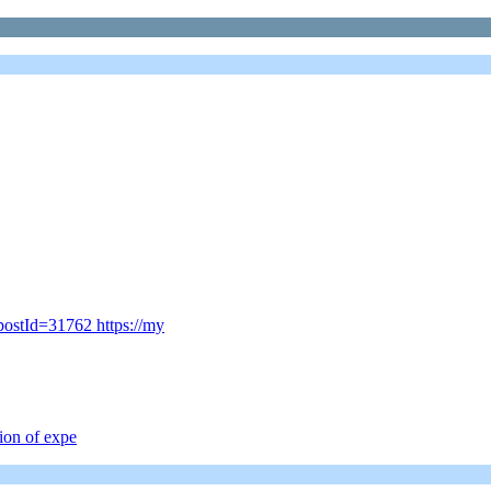
ostId=31762 https://my
tion of expe