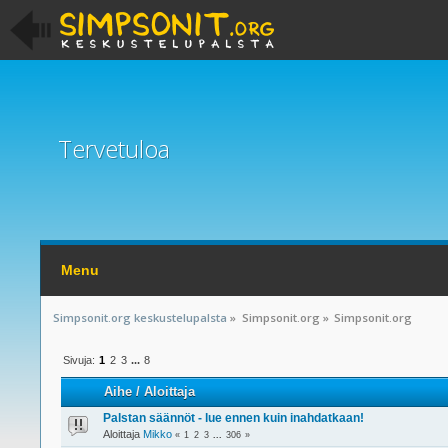
Tervetuloa
Menu
Simpsonit.org keskustelupalsta
»
Simpsonit.org
»
Simpsonit.org
Sivuja:
1
2
3
...
8
Aihe
/
Aloittaja
Palstan säännöt - lue ennen kuin inahdatkaan!
Aloittaja
Mikko
«
1
2
3
...
306
»