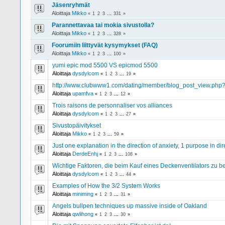
Jäsenryhmät
Aloittaja
Mikko
«
1
2
3
...
331
»
Parannettavaa tai mokia sivustolla?
Aloittaja
Mikko
«
1
2
3
...
328
»
Foorumiin liittyvät kysymykset (FAQ)
Aloittaja
Mikko
«
1
2
3
...
100
»
yumi epic mod 5500 VS epicmod 5500
Aloittaja
dysdylcom
«
1
2
3
...
19
»
http://www.clubwww1.com/dating/member/blog_post_view.php?p
Aloittaja
upamfva
«
1
2
3
...
12
»
Trois raisons de personnaliser vos alliances
Aloittaja
dysdylcom
«
1
2
3
...
27
»
Sivustopäivitykset
Aloittaja
Mikko
«
1
2
3
...
59
»
Just one explanation in the direction of anxiety, 1 purpose in di
Aloittaja
DerdeEnhj
«
1
2
3
...
108
»
Wichtige Faktoren, die beim Kauf eines Deckenventilators zu b
Aloittaja
dysdylcom
«
1
2
3
...
44
»
Examples of How the 3/2 System Works
Aloittaja
miniming
«
1
2
3
...
31
»
Angels bullpen techniques up massive inside of Oakland
Aloittaja
qwlihong
«
1
2
3
...
30
»