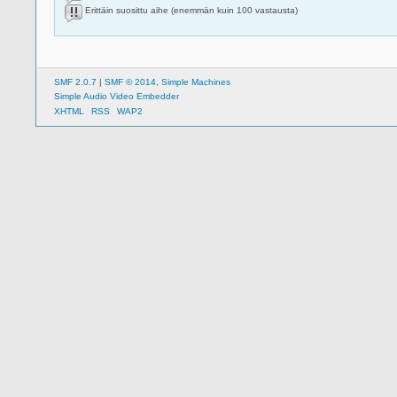
Erittäin suosittu aihe (enemmän kuin 100 vastausta)
SMF 2.0.7
|
SMF © 2014
,
Simple Machines
Simple Audio Video Embedder
XHTML
RSS
WAP2