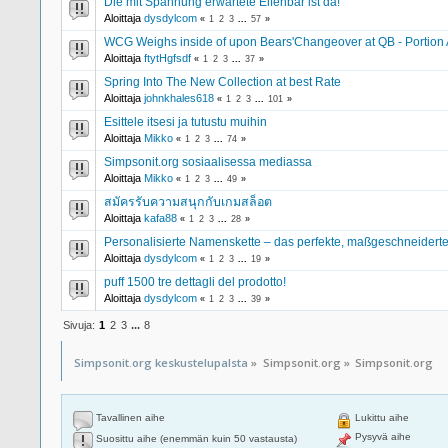
Die mit Spannung erwartete Elfenbar ist da!
Aloittaja
dysdylcom
«
1
2
3
...
57
»
WCG Weighs inside of upon Bears'Changeover at QB - Portion 
Aloittaja
ftytHgfsdf
«
1
2
3
...
37
»
Spring Into The New Collection at best Rate
Aloittaja
johnkhales618
«
1
2
3
...
101
»
Esittele itsesi ja tutustu muihin
Aloittaja
Mikko
«
1
2
3
...
74
»
Simpsonit.org sosiaalisessa mediassa
Aloittaja
Mikko
«
1
2
3
...
49
»
สมัครรับความสนุกกับเกมสล็อต
Aloittaja
kafa88
«
1
2
3
...
28
»
Personalisierte Namenskette – das perfekte, maßgeschneider
Aloittaja
dysdylcom
«
1
2
3
...
19
»
puff 1500 tre dettagli del prodotto!
Aloittaja
dysdylcom
«
1
2
3
...
39
»
Sivuja:
1
2
3
...
8
Simpsonit.org keskustelupalsta
»
Simpsonit.org
»
Simpsonit.org
Tavallinen aihe
Lukittu aihe
Pysyvä aihe
Suosittu aihe (enemmän kuin 50 vastausta)