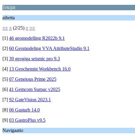
Tekijät
aihetta
<<
<
(2/25)
>
>>
[1]
46 geomodelling R2022b 9.1
[2]
60 Geomodeling VVA AttributeStudio 9.1
[3]
39 geogiga seismic pro 9.3
[4]
13 Geochemist Workbench 16.0
[5]
07 Geneious Prime 2025
[6]
41 Gemcom Surpac v2025
[7]
92 GateVision 2023.1
[8]
06 Gasturb 14.0
[9]
03 GastroPlus v9.5
Navigaatio