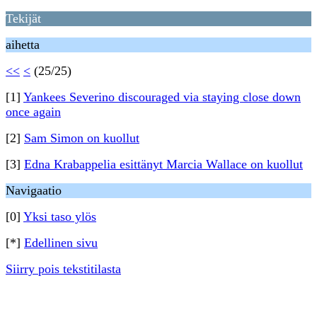
Tekijät
aihetta
<<
<
(25/25)
[1]
Yankees Severino discouraged via staying close down
once again
[2]
Sam Simon on kuollut
[3]
Edna Krabappelia esittänyt Marcia Wallace on kuollut
Navigaatio
[0]
Yksi taso ylös
[*]
Edellinen sivu
Siirry pois tekstitilasta