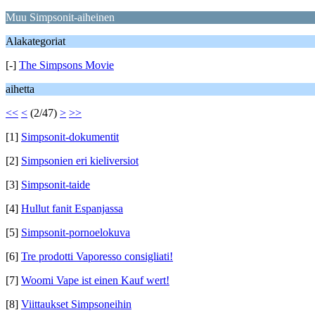
Muu Simpsonit-aiheinen
Alakategoriat
[-]
The Simpsons Movie
aihetta
<<
<
(2/47)
>
>>
[1]
Simpsonit-dokumentit
[2]
Simpsonien eri kieliversiot
[3]
Simpsonit-taide
[4]
Hullut fanit Espanjassa
[5]
Simpsonit-pornoelokuva
[6]
Tre prodotti Vaporesso consigliati!
[7]
Woomi Vape ist einen Kauf wert!
[8]
Viittaukset Simpsoneihin