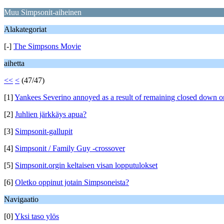
Muu Simpsonit-aiheinen
Alakategoriat
[-]
The Simpsons Movie
aihetta
<<
<
(47/47)
[1]
Yankees Severino annoyed as a result of remaining closed down o
[2]
Juhlien järkkäys apua?
[3]
Simpsonit-gallupit
[4]
Simpsonit / Family Guy -crossover
[5]
Simpsonit.orgin keltaisen visan lopputulokset
[6]
Oletko oppinut jotain Simpsoneista?
Navigaatio
[0]
Yksi taso ylös