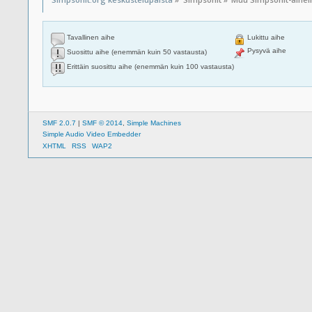
Tavallinen aihe
Lukittu aihe
Pysyvä aihe
Suosittu aihe (enemmän kuin 50 vastausta)
Erittäin suosittu aihe (enemmän kuin 100 vastausta)
SMF 2.0.7
|
SMF © 2014
,
Simple Machines
Simple Audio Video Embedder
XHTML
RSS
WAP2