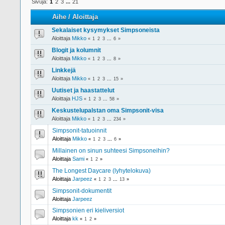
Sivuja:
1
2
3
...
21
Aihe
/
Aloittaja
Sekalaiset kysymykset Simpsoneista
Aloittaja
Mikko
«
1
2
3
...
6
»
Blogit ja kolumnit
Aloittaja
Mikko
«
1
2
3
...
8
»
Linkkejä
Aloittaja
Mikko
«
1
2
3
...
15
»
Uutiset ja haastattelut
Aloittaja
HJS
«
1
2
3
...
58
»
Keskustelupalstan oma Simpsonit-visa
Aloittaja
Mikko
«
1
2
3
...
234
»
Simpsonit-tatuoinnit
Aloittaja
Mikko
«
1
2
3
...
6
»
Millainen on sinun suhteesi Simpsoneihin?
Aloittaja
Sami
«
1
2
»
The Longest Daycare (lyhytelokuva)
Aloittaja
Jarpeez
«
1
2
3
...
13
»
Simpsonit-dokumentit
Aloittaja
Jarpeez
Simpsonien eri kieliversiot
Aloittaja
kk
«
1
2
»