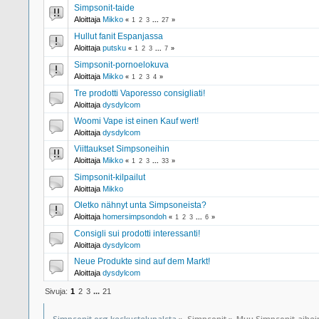
Simpsonit-taide
Aloittaja
Mikko
«
1
2
3
...
27
»
Hullut fanit Espanjassa
Aloittaja
putsku
«
1
2
3
...
7
»
Simpsonit-pornoelokuva
Aloittaja
Mikko
«
1
2
3
4
»
Tre prodotti Vaporesso consigliati!
Aloittaja
dysdylcom
Woomi Vape ist einen Kauf wert!
Aloittaja
dysdylcom
Viittaukset Simpsoneihin
Aloittaja
Mikko
«
1
2
3
...
33
»
Simpsonit-kilpailut
Aloittaja
Mikko
Oletko nähnyt unta Simpsoneista?
Aloittaja
homersimpsondoh
«
1
2
3
...
6
»
Consigli sui prodotti interessanti!
Aloittaja
dysdylcom
Neue Produkte sind auf dem Markt!
Aloittaja
dysdylcom
Sivuja:
1
2
3
...
21
Simpsonit.org keskustelupalsta
»
Simpsonit
»
Muu Simpsonit-aihe