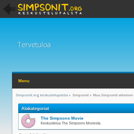
Tervetuloa
Menu
Simpsonit.org keskustelupalsta
»
Simpsonit
»
Muu Simpsonit-aiheinen
Alakategoriat
The Simpsons Movie
Keskustelua The Simpsons Moviesta.