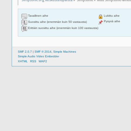
Tavallinen aihe
Lukittu aihe
Pysyvä aihe
Suosittu aihe (enemmän kuin 50 vastausta)
Erittäin suosittu aihe (enemmän kuin 100 vastausta)
SMF 2.0.7
|
SMF © 2014
,
Simple Machines
Simple Audio Video Embedder
XHTML
RSS
WAP2