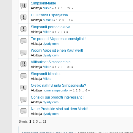
Simpsonit-taide
Aloittaja
Mikko
«
1
2
3
...
27
»
Hullut fanit Espanjassa
Aloittaja
putsku
«
1
2
3
...
7
»
Simpsonit-pornoelokuva
Aloittaja
Mikko
«
1
2
3
4
»
Tre prodotti Vaporesso consigliati!
Aloittaja
dysdylcom
Woomi Vape ist einen Kauf wert!
Aloittaja
dysdylcom
Viittaukset Simpsoneihin
Aloittaja
Mikko
«
1
2
3
...
33
»
Simpsonit-kilpailut
Aloittaja
Mikko
Oletko nähnyt unta Simpsoneista?
Aloittaja
homersimpsondoh
«
1
2
3
...
6
»
Consigli sui prodotti interessanti!
Aloittaja
dysdylcom
Neue Produkte sind auf dem Markt!
Aloittaja
dysdylcom
Sivuja:
1
2
3
...
21
Simpsonit.org keskustelupalsta
»
Simpsonit
»
Muu Simpsonit-aihe