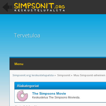
Tervetuloa
Menu
Simpsonit.org keskustelupalsta
»
Simpsonit
»
Muu Simpsonit-aiheinen
Alakategoriat
The Simpsons Movie
Keskustelua The Simpsons Moviesta.