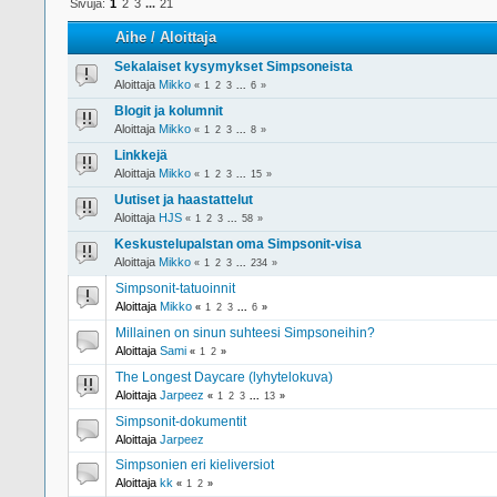
Sivuja:
1
2
3
...
21
Aihe
/
Aloittaja
Sekalaiset kysymykset Simpsoneista
Aloittaja
Mikko
«
1
2
3
...
6
»
Blogit ja kolumnit
Aloittaja
Mikko
«
1
2
3
...
8
»
Linkkejä
Aloittaja
Mikko
«
1
2
3
...
15
»
Uutiset ja haastattelut
Aloittaja
HJS
«
1
2
3
...
58
»
Keskustelupalstan oma Simpsonit-visa
Aloittaja
Mikko
«
1
2
3
...
234
»
Simpsonit-tatuoinnit
Aloittaja
Mikko
«
1
2
3
...
6
»
Millainen on sinun suhteesi Simpsoneihin?
Aloittaja
Sami
«
1
2
»
The Longest Daycare (lyhytelokuva)
Aloittaja
Jarpeez
«
1
2
3
...
13
»
Simpsonit-dokumentit
Aloittaja
Jarpeez
Simpsonien eri kieliversiot
Aloittaja
kk
«
1
2
»