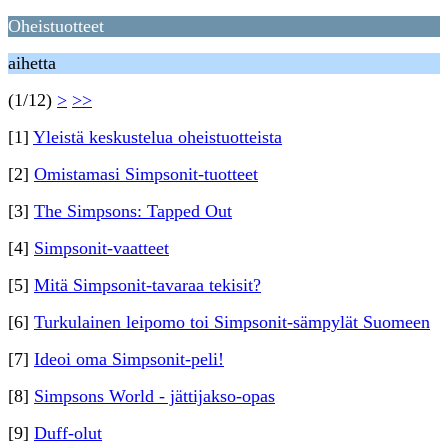
Oheistuotteet
aihetta
(1/12)
>
>>
[1]
Yleistä keskustelua oheistuotteista
[2]
Omistamasi Simpsonit-tuotteet
[3]
The Simpsons: Tapped Out
[4]
Simpsonit-vaatteet
[5]
Mitä Simpsonit-tavaraa tekisit?
[6]
Turkulainen leipomo toi Simpsonit-sämpylät Suomeen
[7]
Ideoi oma Simpsonit-peli!
[8]
Simpsons World - jättijakso-opas
[9]
Duff-olut