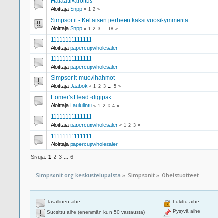
Ftalaattivaroitus
Aloittaja
Snpp
«
1
2
»
Simpsonit - Keltaisen perheen kaksi vuosikymmentä
Aloittaja
Snpp
«
1
2
3
...
18
»
11111111111111
Aloittaja
papercupwholesaler
11111111111111
Aloittaja
papercupwholesaler
Simpsonit-muovihahmot
Aloittaja
Jaabok
«
1
2
3
...
5
»
Homer's Head -digipak
Aloittaja
Laululintu
«
1
2
3
4
»
11111111111111
Aloittaja
papercupwholesaler
«
1
2
3
»
11111111111111
Aloittaja
papercupwholesaler
Sivuja:
1
2
3
...
6
Simpsonit.org keskustelupalsta
»
Simpsonit
»
Oheistuotteet
Tavallinen aihe
Lukittu aihe
Pysyvä aihe
Suosittu aihe (enemmän kuin 50 vastausta)