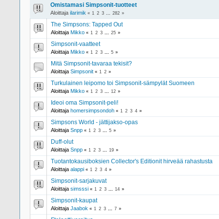
Omistamasi Simpsonit-tuotteet
Aloittaja
ilarimik
«
1
2
3
...
282
»
The Simpsons: Tapped Out
Aloittaja
Mikko
«
1
2
3
...
25
»
Simpsonit-vaatteet
Aloittaja
Mikko
«
1
2
3
...
5
»
Mitä Simpsonit-tavaraa tekisit?
Aloittaja
Simpsonit
«
1
2
»
Turkulainen leipomo toi Simpsonit-sämpylät Suomeen
Aloittaja
Mikko
«
1
2
3
...
12
»
Ideoi oma Simpsonit-peli!
Aloittaja
homersimpsondoh
«
1
2
3
4
»
Simpsons World - jättijakso-opas
Aloittaja
Snpp
«
1
2
3
...
5
»
Duff-olut
Aloittaja
Snpp
«
1
2
3
...
19
»
Tuotantokausiboksien Collector's Editionit hirveää rahastusta
Aloittaja
alappi
«
1
2
3
4
»
Simpsonit-sarjakuvat
Aloittaja
simsssi
«
1
2
3
...
14
»
Simpsonit-kaupat
Aloittaja
Jaabok
«
1
2
3
...
7
»