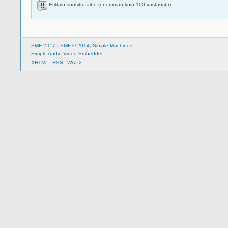
Erittäin suosittu aihe (enemmän kuin 100 vastausta)
SMF 2.0.7
|
SMF © 2014
,
Simple Machines
Simple Audio Video Embedder
XHTML
RSS
WAP2