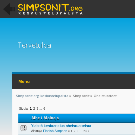
Tervetuloa
Menu
Simpsonit.org keskustelupalsta
»
Simpsonit
»
Oheistuotteet
Sivuja:
1
2
3
...
6
Aihe
/
Aloittaja
Yleistä keskustelua oheistuotteista
Aloittaja
Finnish Simpson
«
1
2
3
...
23
»