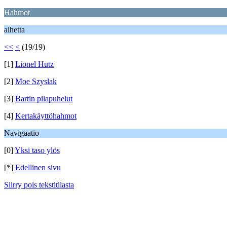
Hahmot
aihetta
<<
<
(19/19)
[1]
Lionel Hutz
[2]
Moe Szyslak
[3]
Bartin pilapuhelut
[4]
Kertakäyttöhahmot
Navigaatio
[0]
Yksi taso ylös
[*]
Edellinen sivu
Siirry pois tekstitilasta