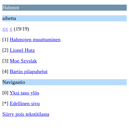
Hahmot
aihetta
<<
<
(19/19)
[1]
Hahmojen muuttuminen
[2]
Lionel Hutz
[3]
Moe Szyslak
[4]
Bartin pilapuhelut
Navigaatio
[0]
Yksi taso ylös
[*]
Edellinen sivu
Siirry pois tekstitilasta