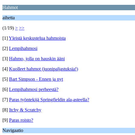
Hahmot
aihetta
(1/19)
>
>>
[1]
Yleistä keskustelua hahmoista
[2]
Lempihahmosi
[3]
Hahmo, jolla on hauskin ääni
[4]
Kuolleet hahmot (juonipaljastuksia!)
[5]
Bart Simpson - Ennen ja nyt
[6]
Lempihahmosi perheestä?
[7]
Paras työntekijä Springfieldin ala-asteella?
[8]
Itchy & Scratchy
[9]
Paras roisto?
Navigaatio