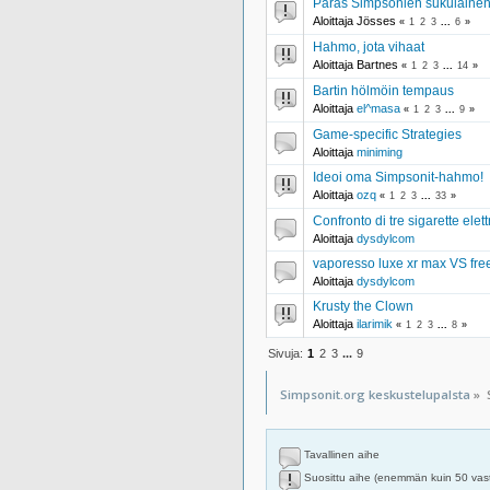
Paras Simpsonien sukulaine
Aloittaja Jösses
«
1
2
3
...
6
»
Hahmo, jota vihaat
Aloittaja Bartnes
«
1
2
3
...
14
»
Bartin hölmöin tempaus
Aloittaja
el^masa
«
1
2
3
...
9
»
Game-specific Strategies
Aloittaja
miniming
Ideoi oma Simpsonit-hahmo!
Aloittaja
ozq
«
1
2
3
...
33
»
Confronto di tre sigarette elet
Aloittaja
dysdylcom
vaporesso luxe xr max VS fr
Aloittaja
dysdylcom
Krusty the Clown
Aloittaja
ilarimik
«
1
2
3
...
8
»
Sivuja:
1
2
3
...
9
Simpsonit.org keskustelupalsta
»
Tavallinen aihe
Suosittu aihe (enemmän kuin 50 vas