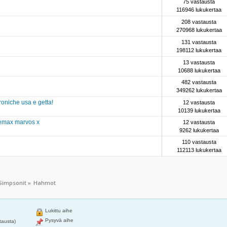
n
75 vastausta
116946 lukukertaa
208 vastausta
270968 lukukertaa
131 vastausta
198112 lukukertaa
13 vastausta
10688 lukukertaa
482 vastausta
349262 lukukertaa
troniche usa e getta!
12 vastausta
10139 lukukertaa
eemax marvos x
12 vastausta
9262 lukukertaa
110 vastausta
112113 lukukertaa
Simpsonit
»
Hahmot
Lukittu aihe
Pysyvä aihe
tausta)