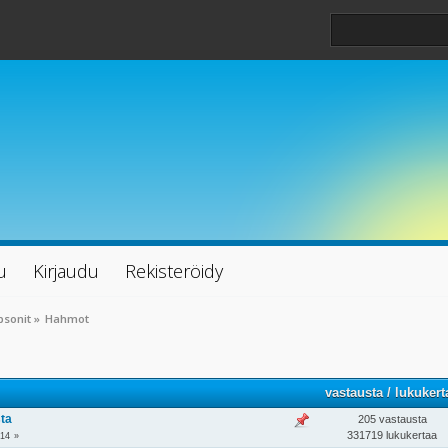
u
Kirjaudu
Rekisteröidy
psonit
»
Hahmot
vastausta
/
lukukert
ta
205 vastausta
331719 lukukertaa
14
»