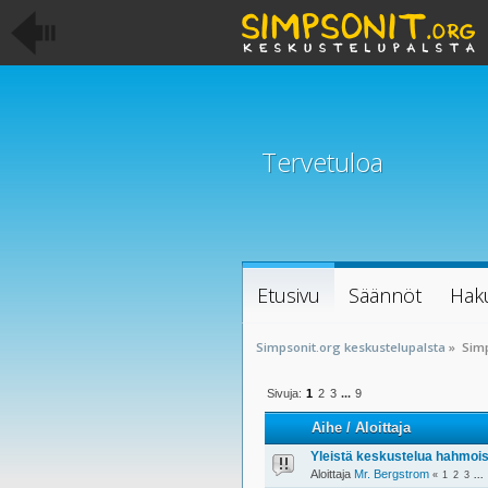
Tervetuloa
Etusivu
Säännöt
Hak
Simpsonit.org keskustelupalsta
»
Sim
Sivuja:
1
2
3
...
9
Aihe
/
Aloittaja
Yleistä keskustelua hahmois
Aloittaja
Mr. Bergstrom
«
1
2
3
...