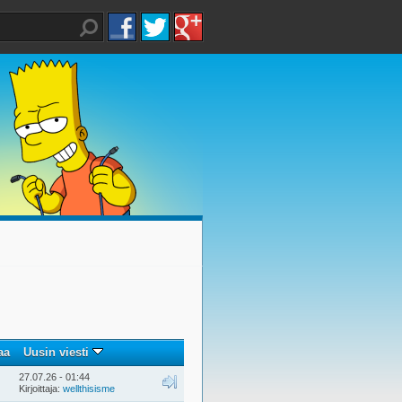
aa
Uusin viesti
27.07.26 - 01:44
Kirjoittaja:
wellthisisme