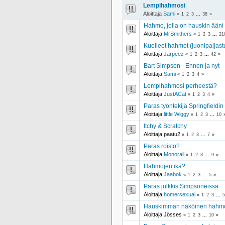
Lempihahmosi
Aloittaja
Sami
«
1
2
3
...
38
»
Hahmo, jolla on hauskin ääni
Aloittaja
MrSmithers
«
1
2
3
...
21
Kuolleet hahmot (juonipaljast
Aloittaja
Jarpeez
«
1
2
3
...
42
»
Bart Simpson - Ennen ja nyt
Aloittaja
Sami
«
1
2
3
4
»
Lempihahmosi perheestä?
Aloittaja
JustACat
«
1
2
3
4
»
Paras työntekijä Springfieldin
Aloittaja
little Wiggy
«
1
2
3
...
10
Itchy & Scratchy
Aloittaja paatu2
«
1
2
3
...
7
»
Paras roisto?
Aloittaja
Monorail
«
1
2
3
...
9
»
Hahmojen ikä?
Aloittaja
Jaabok
«
1
2
3
...
5
»
Paras julkkis Simpsoneissa
Aloittaja
homersexual
«
1
2
3
...
5
Hauskimman näköinen hahm
Aloittaja Jösses
«
1
2
3
...
10
»