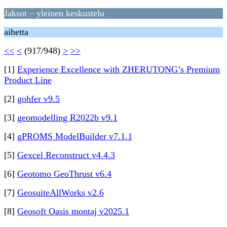
Jaksot – yleinen keskustelu
aihetta
<<
<
(917/948)
>
>>
[1]
Experience Excellence with ZHERUTONG’s Premium
Product Line
[2]
gohfer v9.5
[3]
geomodelling R2022b v9.1
[4]
gPROMS ModelBuilder v7.1.1
[5]
Gexcel Reconstruct v4.4.3
[6]
Geotomo GeoThrust v6.4
[7]
GeosuiteAllWorks v2.6
[8]
Geosoft Oasis montaj v2025.1