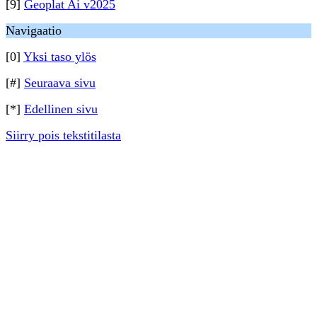
[9]
Geoplat Ai v2025
Navigaatio
[0]
Yksi taso ylös
[#]
Seuraava sivu
[*]
Edellinen sivu
Siirry pois tekstitilasta