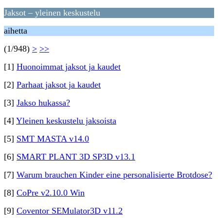
Jaksot – yleinen keskustelu
aihetta
(1/948)
>
>>
[1]
Huonoimmat jaksot ja kaudet
[2]
Parhaat jaksot ja kaudet
[3]
Jakso hukassa?
[4]
Yleinen keskustelu jaksoista
[5]
SMT MASTA v14.0
[6]
SMART PLANT 3D SP3D v13.1
[7]
Warum brauchen Kinder eine personalisierte Brotdose?
[8]
CoPre v2.10.0 Win
[9]
Coventor SEMulator3D v11.2