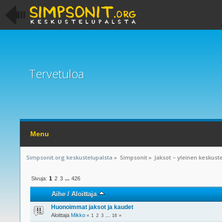
Tervetuloa
Menu
Simpsonit.org keskustelupalsta
»
Simpsonit
»
Jaksot – yleinen keskust
Sivuja:
1
2
3
...
426
Aihe
/
Aloittaja
Huonoimmat jaksot ja kaudet
Aloittaja
Mikko
«
1
2
3
...
16
»