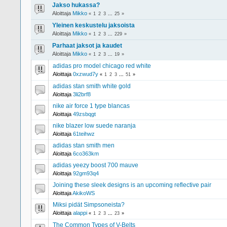
Jakso hukassa?
Aloittaja
Mikko
«
1
2
3
...
25
»
Yleinen keskustelu jaksoista
Aloittaja
Mikko
«
1
2
3
...
229
»
Parhaat jaksot ja kaudet
Aloittaja
Mikko
«
1
2
3
...
19
»
adidas pro model chicago red white
Aloittaja
0xzwud7y
«
1
2
3
...
51
»
adidas stan smith white gold
Aloittaja
3li2brf8
nike air force 1 type blancas
Aloittaja
49zsbqgt
nike blazer low suede naranja
Aloittaja
61teihwz
adidas stan smith men
Aloittaja
6co363km
adidas yeezy boost 700 mauve
Aloittaja
92gm93q4
Joining these sleek designs is an upcoming reflective pair
Aloittaja
AkikoWS
Miksi pidät Simpsoneista?
Aloittaja
alappi
«
1
2
3
...
23
»
The Common Types of V-Belts