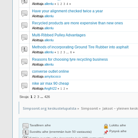
Aloittaja
allenlu
«
1
2
3
4
»
Have your alignment checked twice a year
Aloittaja
allenlu
Recycled products are more expensive than new ones
Aloittaja
allenlu
Multi-Ribbed Pulley Advantages
Aloittaja
allenlu
Methods of incorporating Ground Tire Rubber into asphalt
Aloittaja
allenlu
«
1
2
3
...
6
»
Reasons for choosing tyre recycling business
Aloittaja
allenlu
converse outlet online
Aloittaja
amylococo
nike air max 90 cheap
Aloittaja
Angfrt22
«
1
2
»
Sivuja:
1
2
3
...
426
Simpsonit.org keskustelupalsta
»
Simpsonit
»
Jaksot – yleinen kes
Tavallinen aihe
Lukittu aihe
Pysyvä aihe
Suosittu aihe (enemmän kuin 50 vastausta)