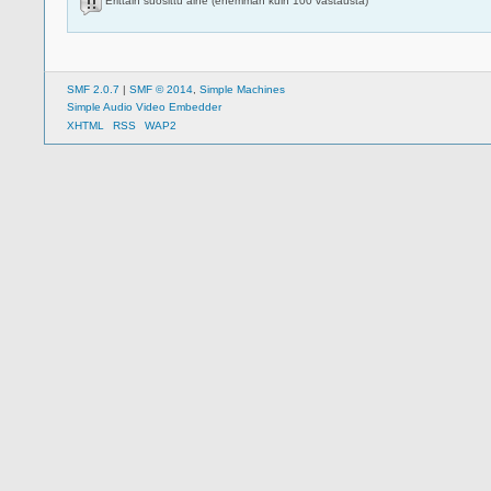
Erittäin suosittu aihe (enemmän kuin 100 vastausta)
SMF 2.0.7
|
SMF © 2014
,
Simple Machines
Simple Audio Video Embedder
XHTML
RSS
WAP2