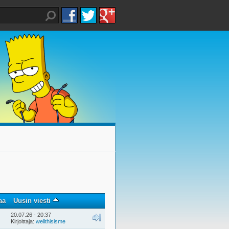
aa
Uusin viesti
20.07.26 - 20:37
Kirjoittaja:
wellthisisme