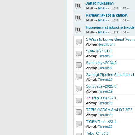
Jakso hukassa?
Aloittaja
Mikko
«
1
2
3
...
25
»
Parhaat jaksot ja kaudet
Aloittaja
Mikko
«
1
2
3
...
19
»
Huonoimmat jaksot ja kaude
Aloittaja
Mikko
«
1
2
3
...
16
»
5 Ways to Lower Guest Room
Aloittaja
dysdylcom
SW6-2024 v1.0
Aloittaja
Torrent19
Symmetry v2024.2
Aloittaja
Torrent19
Synergi Pipeline Simulator v1
Aloittaja
Torrent19
Synopsys v2025.6
Aloittaja
Torrent19
T7 TrapTester v7.1
Aloittaja
Torrent19
TEBIS.CADCAM v4.0r7 SP2
Aloittaja
Torrent19
TICRA Tools v23.1
Aloittaja
Torrent19
Tebo ICT v6.0