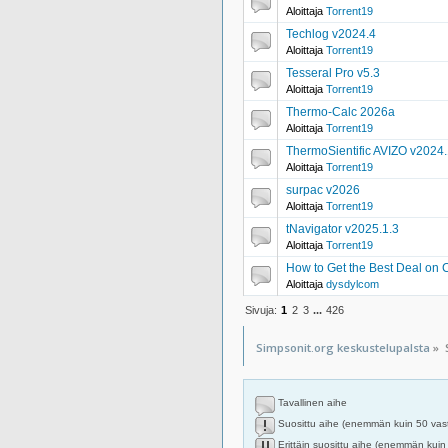
Aloittaja
Torrent19
Techlog v2024.4
Aloittaja
Torrent19
Tesseral Pro v5.3
Aloittaja
Torrent19
Thermo-Calc 2026a
Aloittaja
Torrent19
ThermoSientific AVIZO v2024
Aloittaja
Torrent19
surpac v2026
Aloittaja
Torrent19
tNavigator v2025.1.3
Aloittaja
Torrent19
How to Get the Best Deal on 
Aloittaja
dysdylcom
Sivuja:
1
2
3
...
426
Simpsonit.org keskustelupalsta
»
Tavallinen aihe
Suosittu aihe (enemmän kuin 50 vas
Erittäin suosittu aihe (enemmän kuin