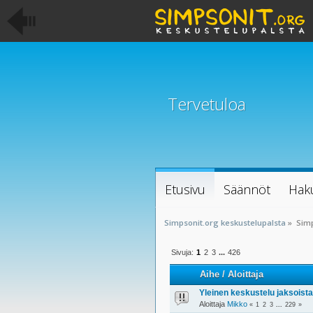
Tervetuloa
Etusivu
Säännöt
Hak
Simpsonit.org keskustelupalsta
»
Sim
Sivuja:
1
2
3
...
426
Aihe
/
Aloittaja
Yleinen keskustelu jaksoista
Aloittaja
Mikko
«
1
2
3
...
229
»