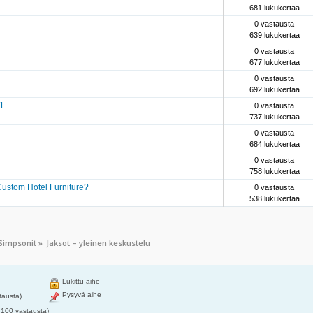
681 lukukertaa
0 vastausta
639 lukukertaa
0 vastausta
677 lukukertaa
0 vastausta
692 lukukertaa
.1
0 vastausta
737 lukukertaa
0 vastausta
684 lukukertaa
0 vastausta
758 lukukertaa
Custom Hotel Furniture?
0 vastausta
538 lukukertaa
Simpsonit
»
Jaksot – yleinen keskustelu
Lukittu aihe
Pysyvä aihe
tausta)
 100 vastausta)