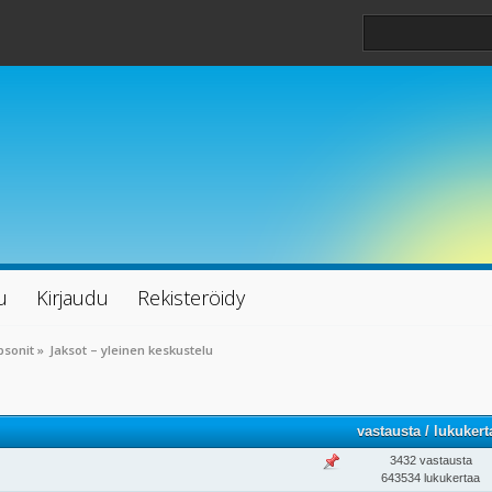
u
Kirjaudu
Rekisteröidy
psonit
»
Jaksot – yleinen keskustelu
vastausta
/
lukukert
3432 vastausta
643534 lukukertaa